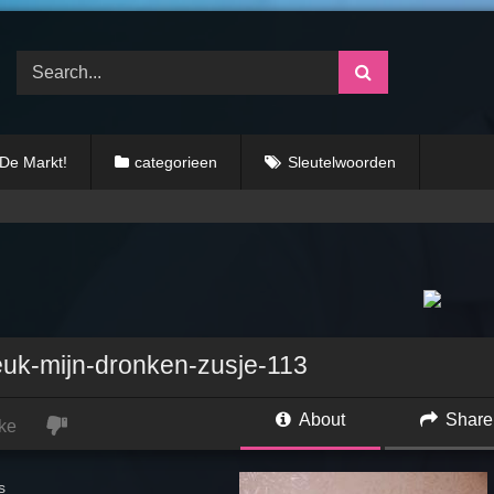
 De Markt!
categorieen
Sleutelwoorden
euk-mijn-dronken-zusje-113
About
Share
ke
s