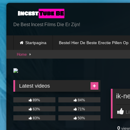
Skip
to
content
De Best Incest Films Die Er Zijn!
Startpagina
Bestel Hier De Beste Erectie Pillen Op
Home
Latest videos
ik-n
89%
84%
63%
71%
Li
83%
50%
0
view