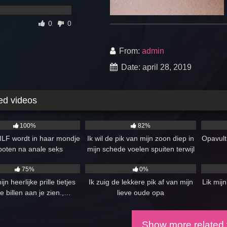
0
0
From:
admin
Date: april 28, 2019
ed videos
07:00
7K
10:00
2K
100%
82%
ILF wordt in haar mondje
Ik wil de pik van mijn zoon diep in
Opavult
poten na anale seks
mijn schede voelen spuiten terwijl
12:34
785
07:00
6K
ik zelf klaarkome
75%
0%
ijn heerlijke prille tietjes
Ik zuig de lekkere pik af van mijn
Lik mijn
e billen aan je zien.,…
lieve oude opa
Show more related 