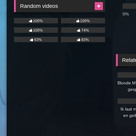
Random videos
0%
100%
100%
100%
74%
63%
83%
Relat
1K
Blonde M
ges
3K
Ik laat m
en geil