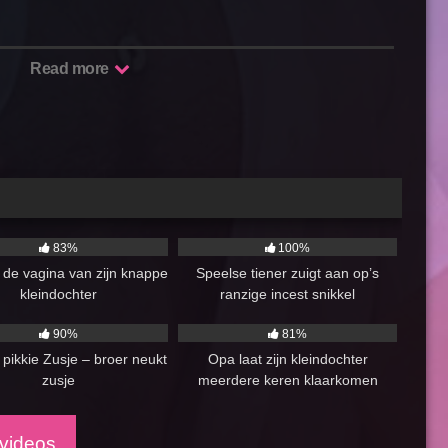
Read more
13:00
2K
05:00
83%
100%
 de vagina van zijn knappe
Speelse tiener zuigt aan op’s
kleindochter
ranzige incest snikkel
10:00:00
4K
10:00
90%
81%
 pikkie Zusje – broer neukt
Opa laat zijn kleindochter
zusje
meerdere keren klaarkomen
videos